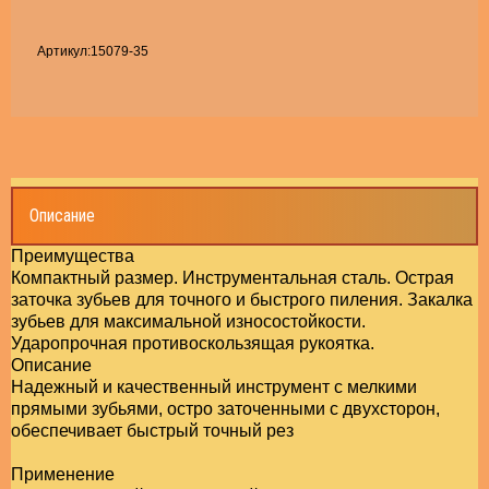
садки пильные,шлифовальные для МФЭ!
укатурно-малярный инструмент
Топо
УСЛО
Хомут
весы, маяки, уголки, перфолента *
Пилки
Артикул:
15079-35
льные диски Разные
РЕМЯНКИ, ЛЕСТНИЦЫ
Шарни
поры
Шпиль
уты, крепления *
ки для Электро лобзика и Сабельной пилы
рошки и Борфрезы
Элект
рнирно-губцевый инструмент плоскогубцы
Шуруп
лька резьбовая и сантехническая *
зтовары
ктроды, паяльники, горелки
Шуруп
уп с шестигранной головкой
Описание
ИКИ, СУМКИ,Стяжки багажные
Крове
упы по бетону, Костыли *
Преимущества
Компактный размер. Инструментальная сталь. Острая
ки, колеса
заточка зубьев для точного и быстрого пиления. Закалка
Мебел
овельные саморезы с шайбой окрашенные !
зубьев для максимальной износостойкости.
Ударопрочная противоскользящая рукоятка.
НА, ГЕРМЕТИК, КЛЕИ, ШПАТЛЕВКА,
Гвозд
ельная фурнитура *
Описание
ЛОТНИТЕЛЬ
Надежный и качественный инструмент с мелкими
прямыми зубьями, остро заточенными с двухсторон,
Дюбел
зди, проволока*
ЕКТРОТОВАРЫ
обеспечивает быстрый точный рез
Оконн
ели для теплоизоляции *
Применение
ставрационные материалы