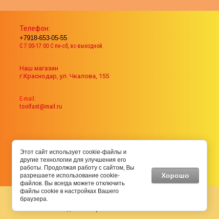
упы-Костыли, Полукольцо, Кольцо.
Телефон:
+7918-653-05-55
С 7:00-17:00 С пн-сб, вс-выходной.
Наш магазин
г.Краснодар, ул. Чкалова, 155
Е-mail:
toolfast@mail.ru
Этот сайт использует cookie-файлы и
другие технологии для улучшения его
работы. Продолжая работу с сайтом, Вы
Хорошо
разрешаете использование cookie-
файлов. Вы всегда можете отключить
файлы cookie в настройках Вашего
браузера.
©toolfast 2019
Создать интернет магазин
- 360ws.ru