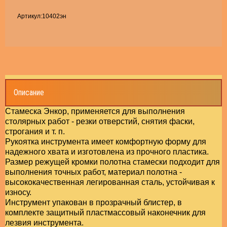
садки пильные,шлифовальные для МФЭ!
укатурно-малярный инструмент
Топо
УСЛО
Хомут
весы, маяки, уголки, перфолента *
Артикул:
10402эн
Пилки
льные диски Разные
РЕМЯНКИ, ЛЕСТНИЦЫ
Шарни
поры
Шпиль
уты, крепления *
ки для Электро лобзика и Сабельной пилы
рошки и Борфрезы
Элект
рнирно-губцевый инструмент плоскогубцы
Шуруп
лька резьбовая и сантехническая *
зтовары
ктроды, паяльники, горелки
Шуруп
уп с шестигранной головкой
Описание
ИКИ, СУМКИ,Стяжки багажные
Стамеска Энкор, применяется для выполнения
Крове
упы по бетону, Костыли *
столярных работ - резки отверстий, снятия фаски,
строгания и т. п.
ки, колеса
Мебел
овельные саморезы с шайбой окрашенные !
Рукоятка инструмента имеет комфортную форму для
надежного хвата и изготовлена из прочного пластика.
НА, ГЕРМЕТИК, КЛЕИ, ШПАТЛЕВКА,
Размер режущей кромки полотна стамески подходит для
Гвозд
ельная фурнитура *
ЛОТНИТЕЛЬ
выполнения точных работ, материал полотна -
высококачественная легированная сталь, устойчивая к
Дюбел
зди, проволока*
износу.
ЕКТРОТОВАРЫ
Инструмент упакован в прозрачный блистер, в
комплекте защитный пластмассовый наконечник для
Оконн
ели для теплоизоляции *
ставрационные материалы
лезвия инструмента.