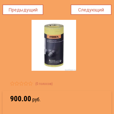
пянка и сетка
атлевка
КОЛЬ
STABI
Анкер
Прави
Лампы
ницы, труборезы, болторезы, метчики/
БИЛА, ПИКИ, ХВОСТОВИКИ, ПЕРЕХОДНИКИ
рандаши, маркеры
ер Болт
ка абразивная, шлифбумага
и, скребки, лезвия
ЗТОВАРЫ
ель, Провод
Лампы
Предыдущий
Следующий
едства индивидуальной защиты
Ножов
ашки
лотнители
ФРЕЗ
Анкер
Шпате
Монта
ЛЬЦЕВЫЕ НАБОРНЫЕ СВЕРЛА
BILA Уровни
ер забивной
вила, Гладилки.
мпы, прожекторы*
Прож
ктроинструмент,Пневматика.
Отвер
овки, пилы, полотна, пилки
НАБОР
Анкер
Ручки
Розет
ЕЗЫ
кер рамный металлический
тели и шпательные лопатки
нтажные изделия
РИТЕЛЬНЫЙ ИНСТРУМЕНТ!
Писто
ертки, наборы отверток, пробники
Карби
Анкер
Терки
СВЕТ
БОРЫ СВЕРЛ, Зенкеры
ер распорный с гайкой
ки для валиков, удлинители
зетки, Выключатели
епёж
Плитк
стекл
столеты, шприцы
Анкер
Свето
бидные сверла и коронки по кафелю и
ер с крюком
ки, полутерки
ЕТИЛЬНИКИ
разивные Материалы
Стаме
Сверл
ткорезы, стеклорезы, резцы
клу
по де
Анкер
Удлин
ер-клин
тодиодная продукция *
астка для шлифования
Сверл
мески, рубанки, долото, наборы для резьбы
рла по бетону, кирпичу
Степл
дереву
Гайки
Кнопк
ер с кольцом
линители
(0 голосов)
техника. Полипропиленовые трубы и
Сверл
рла по дереву
тинги
Струб
еплеры и скобы
Самор
ки, Болты, Барашки, Шайбы, *
пки управления, переключатели
900.00
руб.
Насад
рла по металлу и ступенчатые
мплектующие для Москитных сеток
СТУС
убцины, зажимы, магниты, стяжки, ремни
Подве
морезы оксидированные по дереву
Пильн