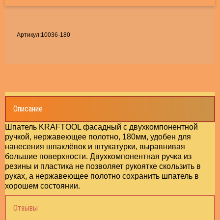
садки пильные,шлифовальные для МФЭ!
укатурно-малярный инструмент
Топо
УСЛО
Хомут
весы, маяки, уголки, перфолента *
Пилки
льные диски Разные
РЕМЯНКИ, ЛЕСТНИЦЫ
Шарни
поры
Артикул:
10036-180
Шпиль
уты, крепления *
ки для Электро лобзика и Сабельной пилы
рошки и Борфрезы
Элект
рнирно-губцевый инструмент плоскогубцы
Шуруп
лька резьбовая и сантехническая *
зтовары
ктроды, паяльники, горелки
Шуруп
уп с шестигранной головкой
ИКИ, СУМКИ,Стяжки багажные
Описание
Крове
упы по бетону, Костыли *
Шпатель KRAFTOOL фасадный с двухкомпонентной
ки, колеса
Мебел
ручкой, нержавеющее полотно, 180мм, удобен для
овельные саморезы с шайбой окрашенные !
нанесения шпаклёвок и штукатурки, выравнивая
НА, ГЕРМЕТИК, КЛЕИ, ШПАТЛЕВКА,
большие поверхности. Двухкомпонентная ручка из
Гвозд
ельная фурнитура *
ЛОТНИТЕЛЬ
резины и пластика не позволяет рукоятке скользить в
руках, а нержавеющее полотно сохранить шпатель в
Дюбел
хорошем состоянии.
зди, проволока*
ЕКТРОТОВАРЫ
Отзывы
Оконн
ели для теплоизоляции *
ставрационные материалы